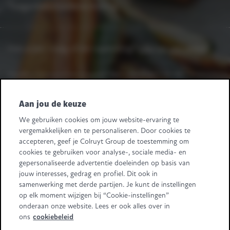
Toegankelijkheidsverklaring
Heb je een vraag of een opmerking?
Laat het ons weten.
Heeft u leveranciersvragen? Bel +32 2 363 55 45.
Volg ons
Aan jou de keuze
We gebruiken cookies om jouw website-ervaring te
Retail Partners Colruyt Group NV/SA
vergemakkelijken en te personaliseren. Door cookies te
Edingensesteenweg 196, B-1500 Halle
accepteren, geef je Colruyt Group de toestemming om
"BTW/TVA BE 0413.970.957 - RPR/RPM Brussel/Bruxelles"
cookies te gebruiken voor analyse-, sociale media- en
+32 (0)2 583.11.11
info@retailpartnerscolruytgroup.be
gepersonaliseerde advertentie doeleinden op basis van
Alle ondernemingsgegevens
.
jouw interesses, gedrag en profiel. Dit ook in
samenwerking met derde partijen. Je kunt de instellingen
Sommige beelden zijn gegenereerd met behulp van AI.
op elk moment wijzigen bij “Cookie-instellingen”
onderaan onze website. Lees er ook alles over in
ons
cookiebeleid