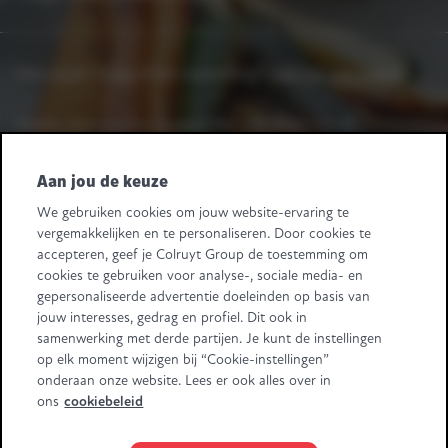
Heb je een vraag of een opmerking?
Laat het ons weten.
Heeft u leveranciersvragen? Bel +32 2 363 55 45.
Volg ons
Aan jou de keuze
We gebruiken cookies om jouw website-ervaring te
Retail Partners Colruyt Group NV/SA
vergemakkelijken en te personaliseren. Door cookies te
Edingensesteenweg 196, B-1500 Halle
accepteren, geef je Colruyt Group de toestemming om
"BTW/TVA BE 0413.970.957 - RPR/RPM Brussel/Bruxelles"
cookies te gebruiken voor analyse-, sociale media- en
+32 (0)2 583.11.11
info@retailpartnerscolruytgroup.be
gepersonaliseerde advertentie doeleinden op basis van
Alle ondernemingsgegevens
.
jouw interesses, gedrag en profiel. Dit ook in
samenwerking met derde partijen. Je kunt de instellingen
Sommige beelden zijn gegenereerd met behulp van AI.
op elk moment wijzigen bij “Cookie-instellingen”
onderaan onze website. Lees er ook alles over in
ons
cookiebeleid