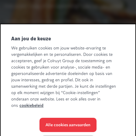
Heb je een vraag of een opmerking?
Laat het ons weten.
Heeft u leveranciersvragen? Bel +32 2 363 55 45.
Volg ons
Aan jou de keuze
We gebruiken cookies om jouw website-ervaring te
Retail Partners Colruyt Group NV/SA
vergemakkelijken en te personaliseren. Door cookies te
Edingensesteenweg 196, B-1500 Halle
accepteren, geef je Colruyt Group de toestemming om
"BTW/TVA BE 0413.970.957 - RPR/RPM Brussel/Bruxelles"
cookies te gebruiken voor analyse-, sociale media- en
+32 (0)2 583.11.11
info@retailpartnerscolruytgroup.be
gepersonaliseerde advertentie doeleinden op basis van
Alle ondernemingsgegevens
.
jouw interesses, gedrag en profiel. Dit ook in
samenwerking met derde partijen. Je kunt de instellingen
Sommige beelden zijn gegenereerd met behulp van AI.
op elk moment wijzigen bij “Cookie-instellingen”
onderaan onze website. Lees er ook alles over in
ons
cookiebeleid
Alle cookies aanvaarden
© Colruyt Group
2026