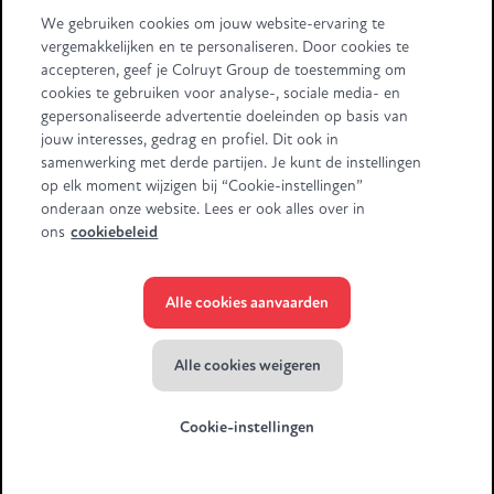
We gebruiken cookies om jouw website-ervaring te
Retail Partners Colruyt Group NV/SA
vergemakkelijken en te personaliseren. Door cookies te
Edingensesteenweg 196, B-1500 Halle
accepteren, geef je Colruyt Group de toestemming om
"BTW/TVA BE 0413.970.957 - RPR/RPM Brussel/Bruxelles"
cookies te gebruiken voor analyse-, sociale media- en
+32 (0)2 583.11.11
info@retailpartnerscolruytgroup.be
gepersonaliseerde advertentie doeleinden op basis van
Alle ondernemingsgegevens
.
jouw interesses, gedrag en profiel. Dit ook in
samenwerking met derde partijen. Je kunt de instellingen
Sommige beelden zijn gegenereerd met behulp van AI.
op elk moment wijzigen bij “Cookie-instellingen”
onderaan onze website. Lees er ook alles over in
ons
cookiebeleid
Alle cookies aanvaarden
© Colruyt Group
2026
Privacyverklaring Xtra
Alle cookies weigeren
Algemene voorwaarden Xtra
Cookie-instellingen
Cookiebeleid
Cookie-instellingen