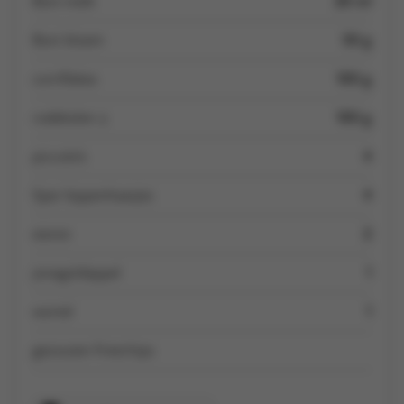
Boni melk
20 ml
Boni bloem
50 g
cornflakes
100 g
rodekolen ±
100 g
piccolo’s
4
Spar kippenhaasjes
4
eieren
2
jonagoldappel
1
wortel
1
gezouten frietchips