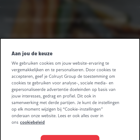
Heb je een vraag of een opmerking?
Laat het ons weten.
Heeft u leveranciersvragen? Bel +32 2 363 55 45.
Volg ons
Aan jou de keuze
We gebruiken cookies om jouw website-ervaring te
Retail Partners Colruyt Group NV/SA
vergemakkelijken en te personaliseren. Door cookies te
Edingensesteenweg 196, B-1500 Halle
accepteren, geef je Colruyt Group de toestemming om
"BTW/TVA BE 0413.970.957 - RPR/RPM Brussel/Bruxelles"
cookies te gebruiken voor analyse-, sociale media- en
+32 (0)2 583.11.11
info@retailpartnerscolruytgroup.be
gepersonaliseerde advertentie doeleinden op basis van
Alle ondernemingsgegevens
.
jouw interesses, gedrag en profiel. Dit ook in
samenwerking met derde partijen. Je kunt de instellingen
Sommige beelden zijn gegenereerd met behulp van AI.
op elk moment wijzigen bij “Cookie-instellingen”
onderaan onze website. Lees er ook alles over in
ons
cookiebeleid