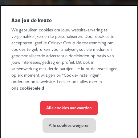
Heeft u leveranciersvragen? Bel +32 2 363 55 45.
Volg ons
Aan jou de keuze
We gebruiken cookies om jouw website-ervaring te
Retail Partners Colruyt Group NV/SA
vergemakkelijken en te personaliseren. Door cookies te
Edingensesteenweg 196, B-1500 Halle
accepteren, geef je Colruyt Group de toestemming om
"BTW/TVA BE 0413.970.957 - RPR/RPM Brussel/Bruxelles"
cookies te gebruiken voor analyse-, sociale media- en
+32 (0)2 583.11.11
info@retailpartnerscolruytgroup.be
gepersonaliseerde advertentie doeleinden op basis van
Alle ondernemingsgegevens
.
jouw interesses, gedrag en profiel. Dit ook in
samenwerking met derde partijen. Je kunt de instellingen
Sommige beelden zijn gegenereerd met behulp van AI.
op elk moment wijzigen bij “Cookie-instellingen”
onderaan onze website. Lees er ook alles over in
ons
cookiebeleid
Alle cookies aanvaarden
© Colruyt Group
2026
Privacyverklaring Xtra
Alle cookies weigeren
Algemene voorwaarden Xtra