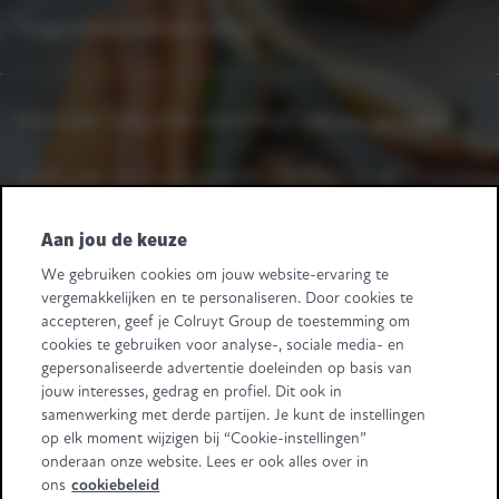
Toegankelijkheidsverklaring
Heb je een vraag of een opmerking?
Laat het ons weten.
Heeft u leveranciersvragen? Bel +32 2 363 55 45.
Volg ons
Aan jou de keuze
We gebruiken cookies om jouw website-ervaring te
Retail Partners Colruyt Group NV/SA
vergemakkelijken en te personaliseren. Door cookies te
Edingensesteenweg 196, B-1500 Halle
accepteren, geef je Colruyt Group de toestemming om
"BTW/TVA BE 0413.970.957 - RPR/RPM Brussel/Bruxelles"
cookies te gebruiken voor analyse-, sociale media- en
+32 (0)2 583.11.11
info@retailpartnerscolruytgroup.be
gepersonaliseerde advertentie doeleinden op basis van
Alle ondernemingsgegevens
.
jouw interesses, gedrag en profiel. Dit ook in
samenwerking met derde partijen. Je kunt de instellingen
Sommige beelden zijn gegenereerd met behulp van AI.
op elk moment wijzigen bij “Cookie-instellingen”
onderaan onze website. Lees er ook alles over in
ons
cookiebeleid