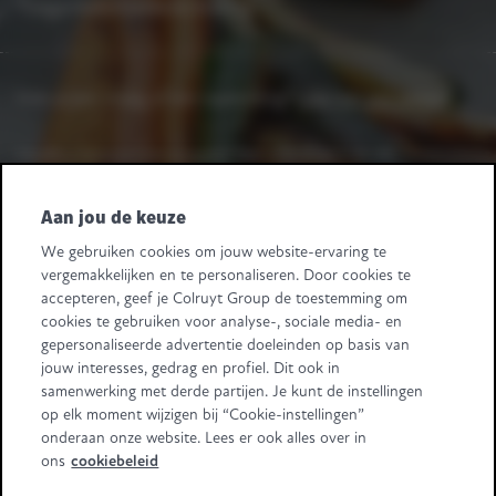
Toegankelijkheidsverklaring
Heb je een vraag of een opmerking?
Laat het ons weten.
Heeft u leveranciersvragen? Bel +32 2 363 55 45.
Volg ons
Aan jou de keuze
We gebruiken cookies om jouw website-ervaring te
Retail Partners Colruyt Group NV/SA
vergemakkelijken en te personaliseren. Door cookies te
Edingensesteenweg 196, B-1500 Halle
accepteren, geef je Colruyt Group de toestemming om
"BTW/TVA BE 0413.970.957 - RPR/RPM Brussel/Bruxelles"
cookies te gebruiken voor analyse-, sociale media- en
+32 (0)2 583.11.11
info@retailpartnerscolruytgroup.be
gepersonaliseerde advertentie doeleinden op basis van
Alle ondernemingsgegevens
.
jouw interesses, gedrag en profiel. Dit ook in
samenwerking met derde partijen. Je kunt de instellingen
Sommige beelden zijn gegenereerd met behulp van AI.
op elk moment wijzigen bij “Cookie-instellingen”
onderaan onze website. Lees er ook alles over in
ons
cookiebeleid