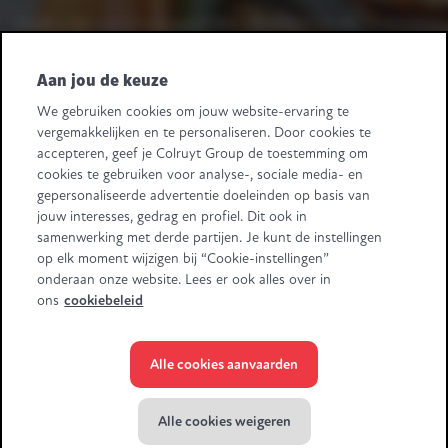
Heeft u leveranciersvragen? Bel +32 2 363 55 45.
Volg ons
Aan jou de keuze
We gebruiken cookies om jouw website-ervaring te
Retail Partners Colruyt Group NV/SA
vergemakkelijken en te personaliseren. Door cookies te
Edingensesteenweg 196, B-1500 Halle
accepteren, geef je Colruyt Group de toestemming om
"BTW/TVA BE 0413.970.957 - RPR/RPM Brussel/Bruxelles"
cookies te gebruiken voor analyse-, sociale media- en
+32 (0)2 583.11.11
info@retailpartnerscolruytgroup.be
gepersonaliseerde advertentie doeleinden op basis van
Alle ondernemingsgegevens
.
jouw interesses, gedrag en profiel. Dit ook in
samenwerking met derde partijen. Je kunt de instellingen
Sommige beelden zijn gegenereerd met behulp van AI.
op elk moment wijzigen bij “Cookie-instellingen”
onderaan onze website. Lees er ook alles over in
ons
cookiebeleid
Alle cookies aanvaarden
© Colruyt Group
2026
Privacyverklaring Xtra
Alle cookies weigeren
Algemene voorwaarden Xtra