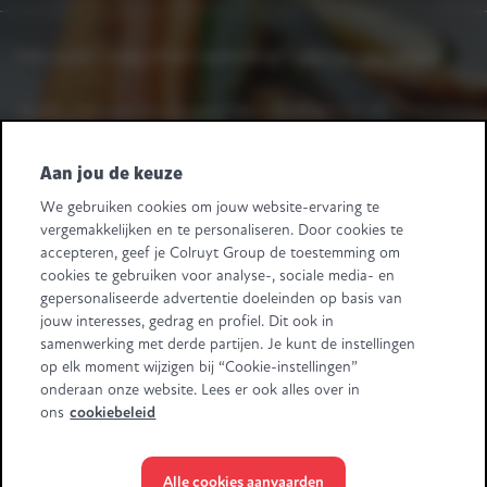
Heb je een vraag of een opmerking?
Laat het ons weten.
Heeft u leveranciersvragen? Bel +32 2 363 55 45.
Volg ons
Aan jou de keuze
We gebruiken cookies om jouw website-ervaring te
Retail Partners Colruyt Group NV/SA
vergemakkelijken en te personaliseren. Door cookies te
Edingensesteenweg 196, B-1500 Halle
accepteren, geef je Colruyt Group de toestemming om
"BTW/TVA BE 0413.970.957 - RPR/RPM Brussel/Bruxelles"
cookies te gebruiken voor analyse-, sociale media- en
+32 (0)2 583.11.11
info@retailpartnerscolruytgroup.be
gepersonaliseerde advertentie doeleinden op basis van
Alle ondernemingsgegevens
.
jouw interesses, gedrag en profiel. Dit ook in
samenwerking met derde partijen. Je kunt de instellingen
Sommige beelden zijn gegenereerd met behulp van AI.
op elk moment wijzigen bij “Cookie-instellingen”
onderaan onze website. Lees er ook alles over in
ons
cookiebeleid
Alle cookies aanvaarden