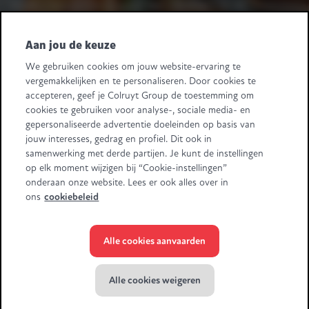
Heeft u leveranciersvragen? Bel +32 2 363 55 45.
Volg ons
Aan jou de keuze
We gebruiken cookies om jouw website-ervaring te
Retail Partners Colruyt Group NV/SA
vergemakkelijken en te personaliseren. Door cookies te
Edingensesteenweg 196, B-1500 Halle
accepteren, geef je Colruyt Group de toestemming om
"BTW/TVA BE 0413.970.957 - RPR/RPM Brussel/Bruxelles"
cookies te gebruiken voor analyse-, sociale media- en
+32 (0)2 583.11.11
info@retailpartnerscolruytgroup.be
gepersonaliseerde advertentie doeleinden op basis van
Alle ondernemingsgegevens
.
jouw interesses, gedrag en profiel. Dit ook in
samenwerking met derde partijen. Je kunt de instellingen
Sommige beelden zijn gegenereerd met behulp van AI.
op elk moment wijzigen bij “Cookie-instellingen”
onderaan onze website. Lees er ook alles over in
ons
cookiebeleid
Alle cookies aanvaarden
© Colruyt Group
2026
Privacyverklaring Xtra
Alle cookies weigeren
Algemene voorwaarden Xtra