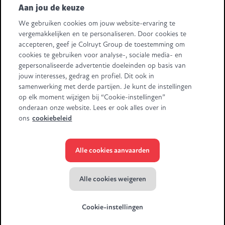
Volg ons
Aan jou de keuze
We gebruiken cookies om jouw website-ervaring te
Retail Partners Colruyt Group NV/SA
vergemakkelijken en te personaliseren. Door cookies te
Edingensesteenweg 196, B-1500 Halle
accepteren, geef je Colruyt Group de toestemming om
"BTW/TVA BE 0413.970.957 - RPR/RPM Brussel/Bruxelles"
cookies te gebruiken voor analyse-, sociale media- en
+32 (0)2 583.11.11
info@retailpartnerscolruytgroup.be
gepersonaliseerde advertentie doeleinden op basis van
Alle ondernemingsgegevens
.
jouw interesses, gedrag en profiel. Dit ook in
samenwerking met derde partijen. Je kunt de instellingen
Sommige beelden zijn gegenereerd met behulp van AI.
op elk moment wijzigen bij “Cookie-instellingen”
onderaan onze website. Lees er ook alles over in
ons
cookiebeleid
Alle cookies aanvaarden
© Colruyt Group
2026
Privacyverklaring Xtra
Alle cookies weigeren
Algemene voorwaarden Xtra
Cookie-instellingen
Cookiebeleid