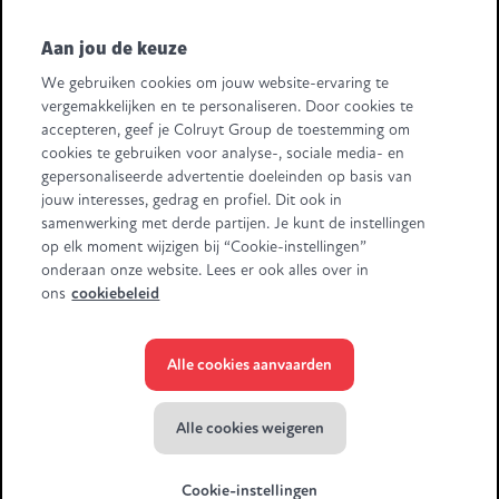
Volg ons
Aan jou de keuze
We gebruiken cookies om jouw website-ervaring te
Retail Partners Colruyt Group NV/SA
vergemakkelijken en te personaliseren. Door cookies te
Edingensesteenweg 196, B-1500 Halle
accepteren, geef je Colruyt Group de toestemming om
"BTW/TVA BE 0413.970.957 - RPR/RPM Brussel/Bruxelles"
cookies te gebruiken voor analyse-, sociale media- en
+32 (0)2 583.11.11
info@retailpartnerscolruytgroup.be
gepersonaliseerde advertentie doeleinden op basis van
Alle ondernemingsgegevens
.
jouw interesses, gedrag en profiel. Dit ook in
samenwerking met derde partijen. Je kunt de instellingen
Sommige beelden zijn gegenereerd met behulp van AI.
op elk moment wijzigen bij “Cookie-instellingen”
onderaan onze website. Lees er ook alles over in
ons
cookiebeleid
Alle cookies aanvaarden
© Colruyt Group
2026
Privacyverklaring Xtra
Alle cookies weigeren
Algemene voorwaarden Xtra
Cookie-instellingen
Cookiebeleid