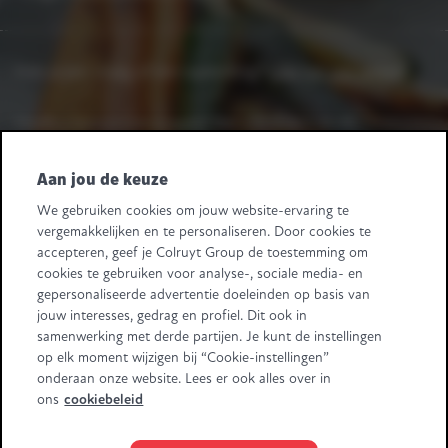
Heb je een vraag of een opmerking?
Laat het ons weten.
Heeft u leveranciersvragen? Bel +32 2 363 55 45.
Volg ons
Aan jou de keuze
We gebruiken cookies om jouw website-ervaring te
Retail Partners Colruyt Group NV/SA
vergemakkelijken en te personaliseren. Door cookies te
Edingensesteenweg 196, B-1500 Halle
accepteren, geef je Colruyt Group de toestemming om
"BTW/TVA BE 0413.970.957 - RPR/RPM Brussel/Bruxelles"
cookies te gebruiken voor analyse-, sociale media- en
+32 (0)2 583.11.11
info@retailpartnerscolruytgroup.be
gepersonaliseerde advertentie doeleinden op basis van
Alle ondernemingsgegevens
.
jouw interesses, gedrag en profiel. Dit ook in
samenwerking met derde partijen. Je kunt de instellingen
Sommige beelden zijn gegenereerd met behulp van AI.
op elk moment wijzigen bij “Cookie-instellingen”
onderaan onze website. Lees er ook alles over in
ons
cookiebeleid