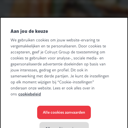
Heb je een vraag of een opmerking?
Laat het ons weten.
Heeft u leveranciersvragen? Bel +32 2 363 55 45.
Volg ons
Aan jou de keuze
We gebruiken cookies om jouw website-ervaring te
Retail Partners Colruyt Group NV/SA
vergemakkelijken en te personaliseren. Door cookies te
Edingensesteenweg 196, B-1500 Halle
accepteren, geef je Colruyt Group de toestemming om
"BTW/TVA BE 0413.970.957 - RPR/RPM Brussel/Bruxelles"
cookies te gebruiken voor analyse-, sociale media- en
+32 (0)2 583.11.11
info@retailpartnerscolruytgroup.be
gepersonaliseerde advertentie doeleinden op basis van
Alle ondernemingsgegevens
.
jouw interesses, gedrag en profiel. Dit ook in
samenwerking met derde partijen. Je kunt de instellingen
Sommige beelden zijn gegenereerd met behulp van AI.
op elk moment wijzigen bij “Cookie-instellingen”
onderaan onze website. Lees er ook alles over in
ons
cookiebeleid
Alle cookies aanvaarden
© Colruyt Group
2026
Privacyverklaring Xtra