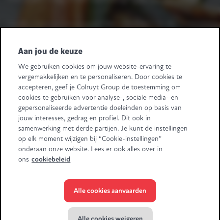
Heeft u leveranciersvragen? Bel +32 2 363 55 45.
Volg ons
Aan jou de keuze
We gebruiken cookies om jouw website-ervaring te
Retail Partners Colruyt Group NV/SA
vergemakkelijken en te personaliseren. Door cookies te
Edingensesteenweg 196, B-1500 Halle
accepteren, geef je Colruyt Group de toestemming om
"BTW/TVA BE 0413.970.957 - RPR/RPM Brussel/Bruxelles"
cookies te gebruiken voor analyse-, sociale media- en
+32 (0)2 583.11.11
info@retailpartnerscolruytgroup.be
gepersonaliseerde advertentie doeleinden op basis van
Alle ondernemingsgegevens
.
jouw interesses, gedrag en profiel. Dit ook in
samenwerking met derde partijen. Je kunt de instellingen
Sommige beelden zijn gegenereerd met behulp van AI.
op elk moment wijzigen bij “Cookie-instellingen”
onderaan onze website. Lees er ook alles over in
ons
cookiebeleid
Alle cookies aanvaarden
© Colruyt Group
2026
Privacyverklaring Xtra
Alle cookies weigeren