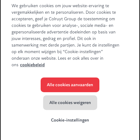
We gebruiken cookies om jouw website-ervaring te
Retail Partners Colruyt Group NV/SA
vergemakkelijken en te personaliseren. Door cookies te
Edingensesteenweg 196, B-1500 Halle
accepteren, geef je Colruyt Group de toestemming om
"BTW/TVA BE 0413.970.957 - RPR/RPM Brussel/Bruxelles"
cookies te gebruiken voor analyse-, sociale media- en
+32 (0)2 583.11.11
info@retailpartnerscolruytgroup.be
gepersonaliseerde advertentie doeleinden op basis van
Alle ondernemingsgegevens
.
jouw interesses, gedrag en profiel. Dit ook in
samenwerking met derde partijen. Je kunt de instellingen
Sommige beelden zijn gegenereerd met behulp van AI.
op elk moment wijzigen bij “Cookie-instellingen”
onderaan onze website. Lees er ook alles over in
ons
cookiebeleid
Alle cookies aanvaarden
© Colruyt Group
2026
Privacyverklaring Xtra
Alle cookies weigeren
Algemene voorwaarden Xtra
Cookie-instellingen
Cookiebeleid
Cookie-instellingen